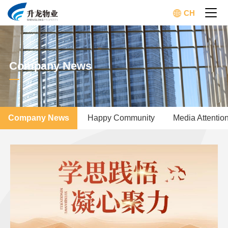
CH
Company News
Company News
Happy Community
Media Attentio