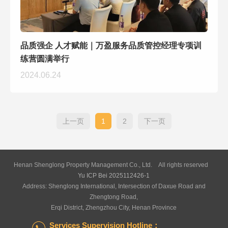
品质强企 人才赋能｜万盈服务品质管控经理专项训
练营圆满举行
2024.06.24
上一页
1
2
下一页
Henan Shenglong Property Management Co., Ltd. All rights reserved
Yu ICP Bei 2025112426-1
Address: Shenglong International, Intersection of Daxue Road and
Zhengtong Road,
Erqi District, Zhengzhou City, Henan Province
Services Supervision Hotline：