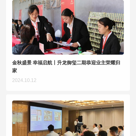
金秋盛景 幸福启航丨升龙御玺二期恭迎业主荣耀归
家
2024.10.12